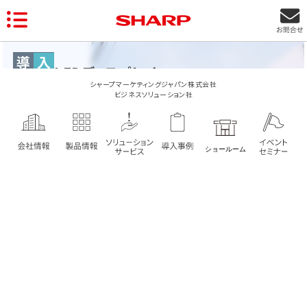
導
入
LEDディスプレイ
事
例
シャープマーケティングジャパン株式会社
ビジネスソリューション社
屋外用LEDディスプレイ
（三幸電子株式会社製）
導入製品
2025年12月運用開始。
長野支店、伊那支店の２支店の屋外に設置。
日々情報発信で活用されている。
販売：長野シグマ株式会社さま
交通量の多い道路に面して大型LEDディスプレイを設置し、
事業の認知拡大に貢献