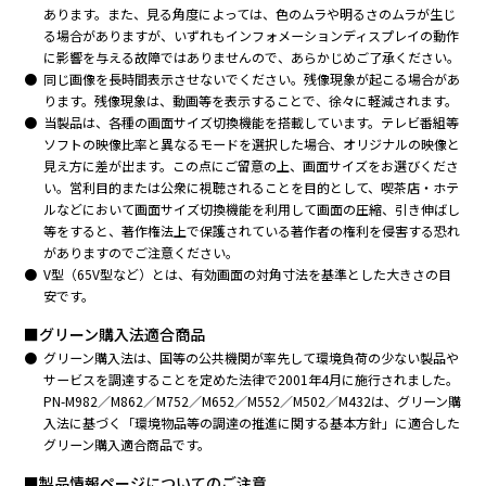
あります。また、見る角度によっては、色のムラや明るさのムラが生じ
る場合がありますが、いずれもインフォメーションディスプレイの動作
に影響を与える故障ではありませんので、あらかじめご了承ください。
同じ画像を長時間表示させないでください。残像現象が起こる場合があ
ります。残像現象は、動画等を表示することで、徐々に軽減されます。
当製品は、各種の画面サイズ切換機能を搭載しています。テレビ番組等
ソフトの映像比率と異なるモードを選択した場合、オリジナルの映像と
見え方に差が出ます。この点にご留意の上、画面サイズをお選びくださ
い。営利目的または公衆に視聴されることを目的として、喫茶店・ホテ
ルなどにおいて画面サイズ切換機能を利用して画面の圧縮、引き伸ばし
等をすると、著作権法上で保護されている著作者の権利を侵害する恐れ
がありますのでご注意ください。
V型（65V型など）とは、有効画面の対角寸法を基準とした大きさの目
安です。
■グリーン購入法適合商品
グリーン購入法は、国等の公共機関が率先して環境負荷の少ない製品や
サービスを調達することを定めた法律で2001年4月に施行されました。
PN-M982／M862／M752／M652／M552／M502／M432は、グリーン購
入法に基づく「環境物品等の調達の推進に関する基本方針」に適合した
グリーン購入適合商品です。
■製品情報ページについてのご注意