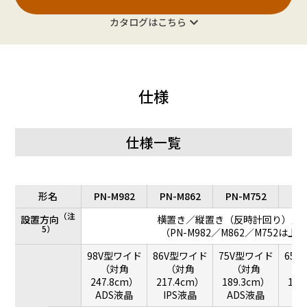
カタログはこちら
仕様
仕様一覧
形名
PN-M982
PN-M862
PN-M752
PN
（注
設置方向
横置き／縦置き（反時計回り）／上向
5）
（PN-M982／M862／M752は
98V型ワイド
86V型ワイド
75V型ワイド
65
（対角
（対角
（対角
（
247.8cm）
217.4cm）
189.3cm）
163
ADS液晶
IPS液晶
ADS液晶
A