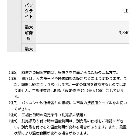
バッ
クラ
LED
イト
最大
解像
3,840×
度
最大
表示
約1
色
水平 0.562×
水平 0.494×
水平 0.430×
水平 
（注5）
縦置きの回転方向は、横置きを前面から見た時の回転方向。
画素
垂直
垂直
垂直
（注6）
輝度は、入力モードや映像調整の設定などにより変わります。ま
ピッ
0.562（mm
0.494（mm
0.430（mm
0.3
た、輝度は経年により劣化します。一定の輝度を維持するものではあ
チ
）
）
）
りません。工場出荷時は明るさ設定値 を70（最大100）にしていま
す。
輝度
液晶
（注7）
パソコンや映像機器との接続には市販の接続用ケーブルをお使い
（標
パネ
ください。
準
550
ル
（注8）
工場出荷時の設定条件（別売品未装着）
値）
（注
（注9）
別売品取り付け時の温度範囲は、別売品の仕様をご確認くださ
6）
い。別売品を付けると温度範囲が変わる場合があります。また、設置
状態により温度範囲が変わる場合があります。