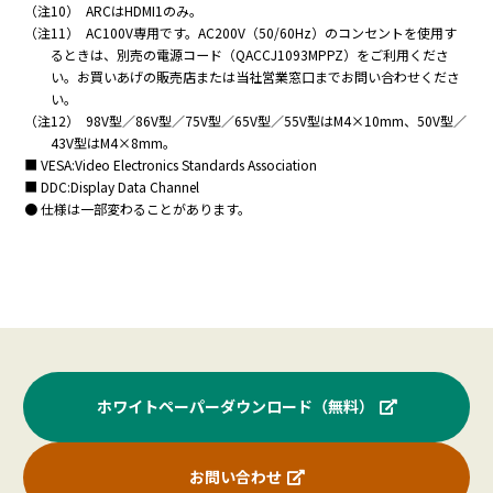
コン
（注10）
ARCはHDMI1のみ。
トラ
（注11）
AC100V専用です。AC200V（50/60Hz）のコンセントを使用す
スト
るときは、別売の電源コード（QACCJ1093MPPZ）をご利用くださ
比
1,200:1
1,200:1
1,200:1
1,
い。お買いあげの販売店または当社営業窓口までお問い合わせくださ
（標
い。
準
（注12）
98V型／86V型／75V型／65V型／55V型はM4×10mm、50V型／
値）
43V型はM4×8mm。
■ VESA:Video Electronics Standards Association
視野
左右 178°／上下 1
■ DDC:Display Data Channel
角
● 仕様は一部変わることがあります。
横
横
横
表示
2,158.85×
1,895.04×
1,649.66×
1,4
画面
縦
縦
縦
サイ
1,214.35（
1,065.96（
927.94（m
803
ズ
mm）
mm）
m）
応答
8ms（Gray t
速度
HDM
ホワイトペーパーダウンロード（無料）
2系統（HDCP2.2対応、216
I
Displ
お問い合わせ
ayP
1系統（HDCP2