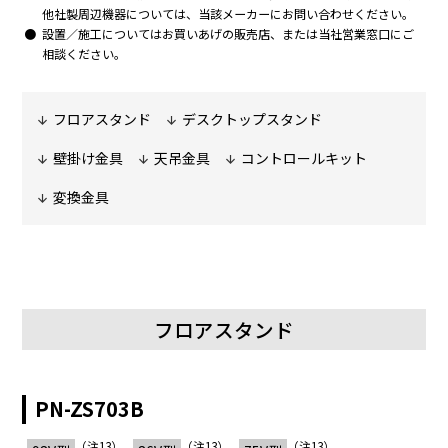
他社製周辺機器については、当該メーカーにお問い合わせください。
4096×
設置／施工についてはお買いあげの販売店、または当社営業窓口にご
297.00
56.3
25
○
2160
相談ください。
フロアスタンド
デスクトップスタンド
壁掛け金具
天吊金具
コントロールキット
4096×
279.50
65.7
30
×
2160
変換金具
4096×
297.00
67.5
30
○
2160
フロアスタンド
PN-ZS703B
4096×
594.00
112.5
50
○
2160
（注13）
（注13）
（注13）