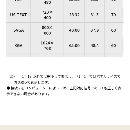
480
入出
720×
力端
US TEXT
28.32
31.5
70
○
LAN
400
子
10BASE-T／10
端子
（注
800×
7）
SVGA
40.00
37.9
60
○
600
スピーカー
10
1024×
出力
XGA
65.00
48.4
60
○
768
4
1280×
4点留め
（
HD
74.25
45.0
60
○
設置（ピッ
720
（ピッチ600×400mm）
400
チ、ネジ）
（ネジM8）
1280×
WXGA
83.50
49.7
60
○
（注）
「1：1」以外では縮小して表示し、「1：1」ではパネルサイズで
（ネ
800
切り取って表示します。
電源
AC100-24
● 接続するコンピューターによっては、上記対応信号であっても正しく表
1280×
SXGA
108.00
64.0
60
○
示できない場合があります。
1024
連続稼働時
2
間
1360×
85.50
47.7
60
×
768
（注
消費電力
210W
190W
140W
1
WXGA
8）
1366×
85.50
47.7
60
○
768
使用