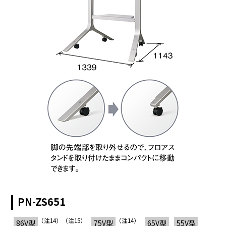
1920×
148.50
56.3
50
○
1080
1920×
148.50
67.5
60
○
1080
1920×
1080
74.25
28.1
50
○
（Interlaced）
HDTV
（1080i）
1920×
1080
74.25
33.8
60
○
（Interlaced）
1280×
74.25
37.5
50
○
720
HDTV
（720p）
1280×
74.25
45.0
60
○
720
SDTV
720×
27.00
31.3
50
○
PN-ZS651
（576p）
576
SDTV
720×
（注14）（注15）
（注14）
86V型
75V型
65V型
55V型
27.03
31.5
60
○