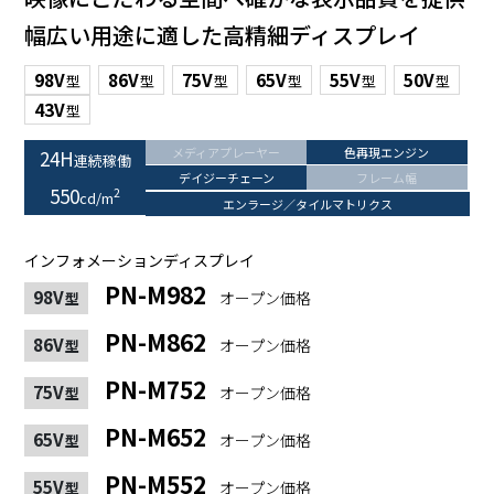
幅広い用途に適した高精細ディスプレイ
98V
86V
75V
65V
55V
50V
型
型
型
型
型
型
43V
型
メディアプレーヤー
色再現エンジン
24H
連続稼働
デイジーチェーン
フレーム幅
550
2
cd/m
エンラージ／タイルマトリクス
インフォメーションディスプレイ
PN-M982
98V
オープン価格
型
PN-M862
86V
オープン価格
型
PN-M752
75V
オープン価格
型
PN-M652
65V
オープン価格
型
PN-M552
55V
オープン価格
型