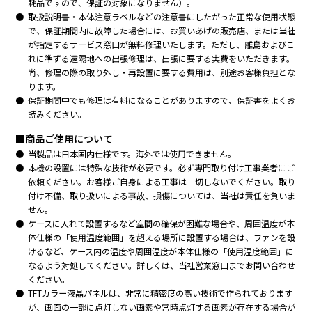
耗品ですので、保証の対象になりません）。
取扱説明書・本体注意ラベルなどの注意書にしたがった正常な使用状態
で、保証期間内に故障した場合には、お買いあげの販売店、または当社
が指定するサービス窓口が無料修理いたします。ただし、離島およびこ
れに準ずる遠隔地への出張修理は、出張に要する実費をいただきます。
尚、修理の際の取り外し・再設置に要する費用は、別途お客様負担とな
ります。
保証期間中でも修理は有料になることがありますので、保証書をよくお
読みください。
■商品ご使用について
当製品は日本国内仕様です。海外では使用できません。
本機の設置には特殊な技術が必要です。必ず専門取り付け工事業者にご
依頼ください。お客様ご自身による工事は一切しないでください。取り
付け不備、取り扱いによる事故、損傷については、当社は責任を負いま
せん。
ケースに入れて設置するなど空間の確保が困難な場合や、周囲温度が本
体仕様の「使用温度範囲」を超える場所に設置する場合は、ファンを設
けるなど、ケース内の温度や周囲温度が本体仕様の「使用温度範囲」に
なるよう対処してください。詳しくは、当社営業窓口までお問い合わせ
ください。
TFTカラー液晶パネルは、非常に精密度の高い技術で作られております
が、画面の一部に点灯しない画素や常時点灯する画素が存在する場合が