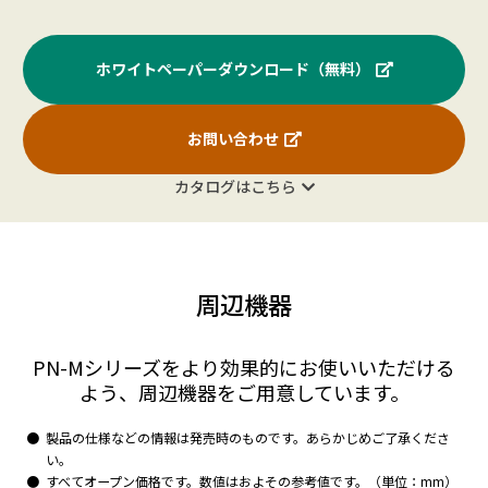
3840×
ホワイトペーパーダウンロード（無料）
594.00
135.0
60
○
2160
お問い合わせ
カタログはこちら
4096×
223.00
52.4
24
×
2160
周辺機器
PN-Mシリーズをより効果的にお使いいただける
4K
4096×
よう、周辺機器をご用意しています。
297.00
54.0
24
○
2160
製品の仕様などの情報は発売時のものです。あらかじめご了承くださ
い。
すべてオープン価格です。数値はおよその参考値です。（単位：mm）