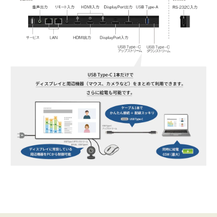
297.00
54.0
24
○
2160
（注11）
AC電源コード
（2ピン、アース付）（約3
主な付属品
ットアップマニュアル、保証書、ケーブルクラン
3840×
（約3m）
297.00
56.3
25
○
2160
3840×
262.75
65.7
30
×
2160
3840×
297.00
67.5
30
○
2160
3840×
594.00
112.5
50
○
2160
3840×
533.25
133.3
60
×
2160