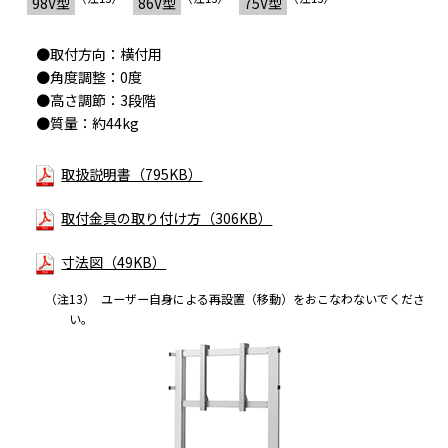
98V型
86V型
75V型
●取付方向：横付用
●角度調整：0度
4096×
●高さ調節：3段階
567.25
133.3
60
×
2160
●質量：約44kg
取扱説明書（795KB）
取付金具の取り付け方（306KB）
4096×
594.00
135.0
60
○
2160
寸法図（49KB）
（注13）
ユーザー自身による再設置（移動）をおこなわないでくださ
1920×
い。
74.25
27.0
24
○
1080
1920×
74.25
28.1
25
○
1080
HDTV
1920×
74.25
33.8
30
○
（1080p）
1080