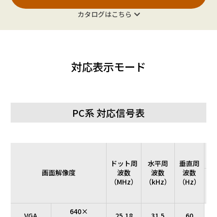
ort
カタログはこちら
入力
USB
端子
Typ
1系統（HDCP2.2対応、DisplayPort 1
（注
e-C
7）
RS-
D-sub9ピン（
対応表示モード
232C
リモ
ート
φ3.5mmミニステレオジャック（1系統、コン
入力
端子
PC系 対応信号表
音声
φ3.5mmミニス
出力
HDM
1系統（HD
端子
I
H
（注
ドット周
水平周
垂直周
Displ
7）
画面解像度
波数
波数
波数
設
ayP
1系統（HD
（MHz）
（kHz）
（Hz）
定
ort
2
USB Type-A（USB2.0／USB3.2 Gen1、1系統）
USB端子
640×
ービス
VGA
25.18
31.5
60
○