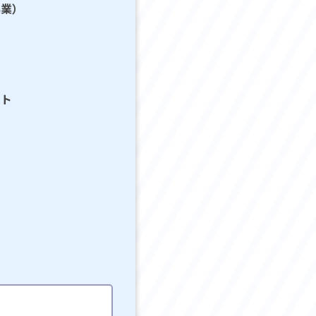
協業）
ット