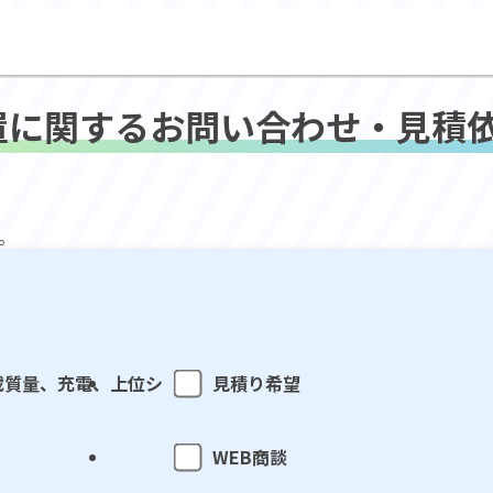
置に関する
お問い合わせ・
見積
。
載質量、充電、上位シ
見積り希望
WEB商談