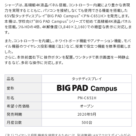
シャープは、高精細4K液晶パネル搭載、コントローラー内蔵により豊かな表現
力を実現するとともに、パソコンを接続しなくても使用できる機能を搭載した
65V型タッチディスプレイ“BIG PAD Campus”＜PN-C651H＞を発売します。
本機は、学校向け“BIG PAD Campus”シリーズで初めて高精細4K液晶パネル
を搭載。フルHDの4倍、4K解像度（3,840×2,160）での緻密な表示に対応しま
す。
また、コントローラーを内蔵し、ホワイトボード機能やアノテーション機能、モバ
イル機器のワイヤレス投影機能（注1）など、授業で役立つ機能を標準搭載しま
した。
さらに、本体前面右下に操作ボタンを配置。ワンタッチで表示画面を一時静止
するなど、多彩な操作に対応します。
品名
タッチディスプレイ
愛称
形名
PN-C651H
希望小売価格
オープン
発売時期
2020年9月
月産台数
500台
（注１）ワイヤレス投影機能を使用するためには、別途無線LANアクセスポイントが必