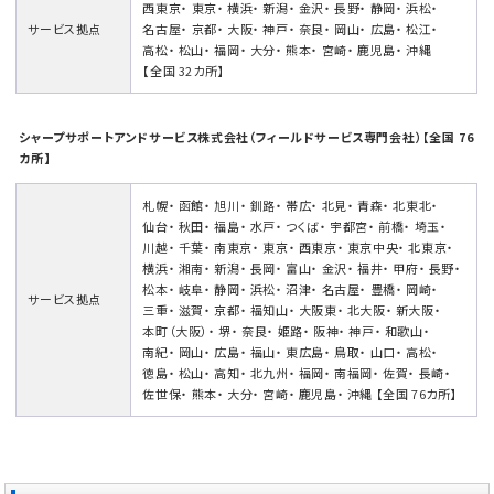
西東京
・
東京
・
横浜
・
新潟
・
金沢
・
長野
・
静岡
・
浜松
・
サービス拠点
名古屋
・
京都
・
大阪
・
神戸
・
奈良
・
岡山
・
広島
・
松江
・
高松
・
松山
・
福岡
・
大分
・
熊本
・
宮崎
・
鹿児島
・
沖縄
【全国 32カ所】
シャープサポートアンドサービス株式会社（フィールドサービス専門会社）【全国 76
カ所】
札幌
・
函館
・
旭川
・
釧路
・
帯広
・
北見
・
青森
・
北東北
・
仙台
・
秋田
・
福島
・
水戸
・
つくば
・
宇都宮
・
前橋
・
埼玉
・
川越
・
千葉
・
南東京
・
東京
・
西東京
・
東京中央
・
北東京
・
横浜
・
湘南
・
新潟
・
長岡
・
富山
・
金沢
・
福井
・
甲府
・
長野
・
松本
・
岐阜
・
静岡
・
浜松
・
沼津
・
名古屋
・
豊橋
・
岡崎
・
サービス拠点
三重
・
滋賀
・
京都
・
福知山
・
大阪東
・
北大阪
・
新大阪
・
本町（大阪）
・
堺
・
奈良
・
姫路
・
阪神
・
神戸
・
和歌山
・
南紀
・
岡山
・
広島
・
福山
・
東広島
・
鳥取
・
山口
・
高松
・
徳島
・
松山
・
高知
・
北九州
・
福岡
・
南福岡
・
佐賀
・
長崎
・
佐世保
・
熊本
・
大分
・
宮崎
・
鹿児島
・
沖縄
【全国 76カ所】