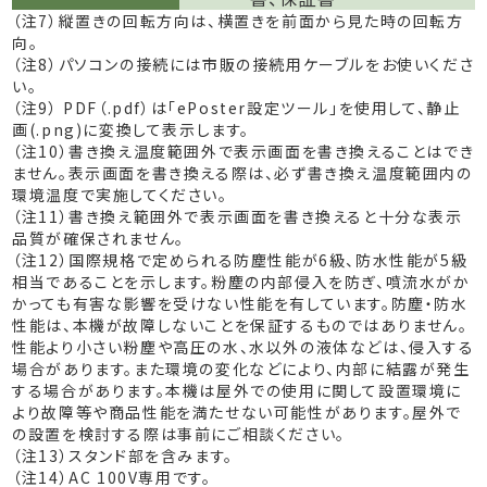
（注7）縦置きの回転方向は、横置きを前面から見た時の回転方
向。
（注8）パソコンの接続には市販の接続用ケーブルをお使いくださ
い。
（注9） PDF（.pdf）は「ePoster設定ツール」を使用して、静止
画(.png)に変換して表示します。
（注10）書き換え温度範囲外で表示画面を書き換えることはでき
ません。表示画面を書き換える際は、必ず書き換え温度範囲内の
環境温度で実施してください。
（注11）書き換え範囲外で表示画面を書き換えると十分な表示
品質が確保されません。
（注12）国際規格で定められる防塵性能が6級、防水性能が5級
相当であることを示します。粉塵の内部侵入を防ぎ、噴流水がか
かっても有害な影響を受けない性能を有しています。防塵・防水
性能は、本機が故障しないことを保証するものではありません。
性能より小さい粉塵や高圧の水、水以外の液体などは、侵入する
場合があります。また環境の変化などにより、内部に結露が発生
する場合があります。本機は屋外での使用に関して設置環境に
より故障等や商品性能を満たせない可能性があります。屋外で
の設置を検討する際は事前にご相談ください。
（注13）スタンド部を含みます。
（注14）AC 100V専用です。