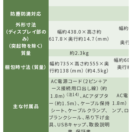
防塵防滴対応
外形寸法
幅約5
（ディスプレイ部の
幅約438.0×高さ約
み）
617.8×奥行約14.7（mm）
奥行約
（突起物を除く）
質量
約2.3kg
幅約68
幅約735×高さ約555×奥
梱包時寸法（質量）
奥行約
行約138（mm）（約4.5kg）
AC電源コード（2ピン＋ア
ース接続用口出し線）（約
（注14）
AC電
1.8m）
、ACアダプタ
（
ー（約1.5m）､ケーブル保持
1.8m）
主な付属品
シート、ケーブルクランプ、
ンプ、ロ
ブランクシール、吊り下げ金
具、USBキャップ、取扱説明
書、保証書