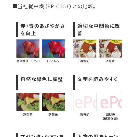
■当社従来機（EP-C251）との比較。
赤・青のあざやかさ
適切な中間色に改
を向上
善
自然な緑色に調整
文字を読みやすく
マゼンタ・シアンを
人物の肌をトーン