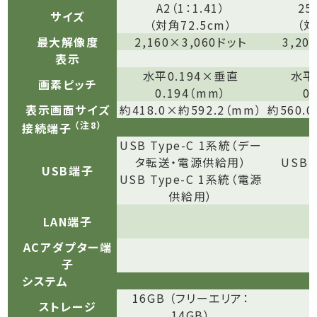
A2（1：1.41）
25
サイズ
（対角72.5cm）
（対
最大解像度
2,160×3,060ドット
3,20
表示
水平0.194×垂直
水平
画素ピッチ
0.194（mm）
0
表示画面サイズ
約418.0×約592.2（mm）
約560.
（注8）
接続端子
USB Type-C 1系統（デー
タ転送・電源供給用）
USB
USB端子
USB Type-C 1系統（電源
供給用）
LAN端子
ACアダプター端
子
システム
16GB （フリーエリア：
ストレージ
14GB）