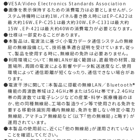
VESA:Video Electronics Standards Association
画像を表示保持するための消費電力は必要としませんが、シ
ステム待機時には約1W、パネル書き換え時にはEP-CA22は
最大約16W、EP-C251は最大約30W、EP-C131は最大約
15W 、EP-421は最大約40Wの消費電力が必要となります。
仕様は一部変わることがあります。
本製品は、電波法に基づく小電力データ通信システムの無線
局の無線設備として、技術基準適合証明を受けています。従っ
て、製品を使用する時に、無線局の免許は必要ありません。
利用環境について：無線LANが届く範囲は、遮蔽物の材質、設
置場所、周囲の電波による影響やデータ転送速度など、使用
環境によって通信距離が短くなったり、通信できない場合があ
ります。
電波干渉に関して：本製品に搭載の無線LAN／Bluetooth®
機能の周波数帯域は2.4GHz帯または5GHz帯です。2.4GHz
帯の周波数では電子レンジなどの産業・科学・医療機器のほ
か、他の同種無線局、工場の製造ライン等で使用される免許を
要する移動体識別用構内無線局、免許を要しない特定小電力
無線局、アマチュア無線局など（以下「他の無線局」と略す）が
運用されています。
本製品の使用前に、近くに「他の無線局」が運用されていない
ことを確認してください。