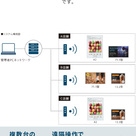
です。
複数台の
遠隔操作で