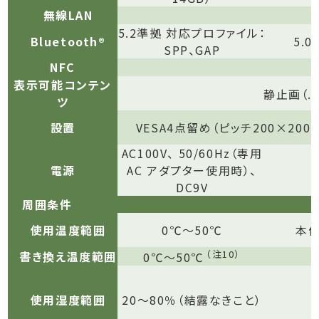
無線LAN
5.2準拠 対応プロファイル：
Bluetooth®
5.
SPP、GAP
NFC
表示可能コンテン
静止画（.jp
ツ
設置
VESA4点留め（ピッチ200×200
AC100V、 50/60Hz（専用
電源
AC アダプター使用時）、
DC9V
周囲条件
使用温度範囲
0℃〜50℃
本体
（注10）
書き換え温度範囲
0℃〜50℃
使用湿度範囲
20〜80％（結露なきこと）