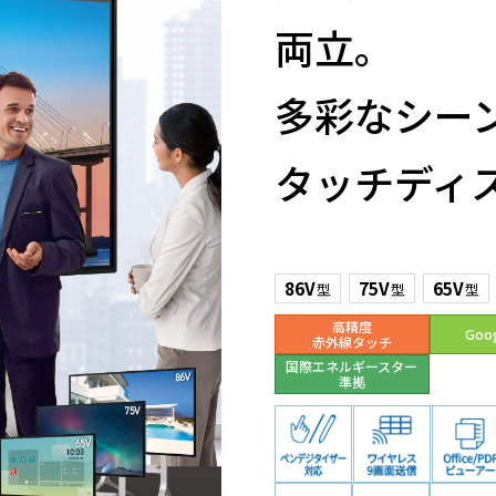
両立。
多彩なシー
タッチディ
86V
75V
65V
型
型
型
高精度
Goog
赤外線タッチ
国際エネルギースター
準拠