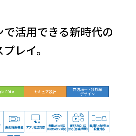
ンで活用できる新時代の
スプレイ。
四辺均一・狭額縁
le EDLA
セキュア設計
デザイン