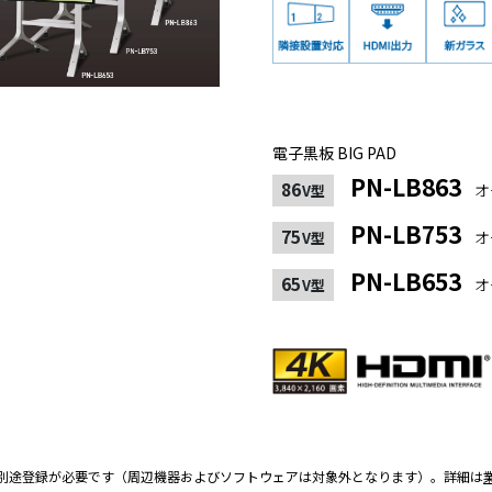
電子黒板 BIG PAD
PN-LB863
86
オ
V型
PN-LB753
75
オ
V型
PN-LB653
65
オ
V型
別途登録が必要です（周辺機器およびソフトウェアは対象外となります）。詳細は