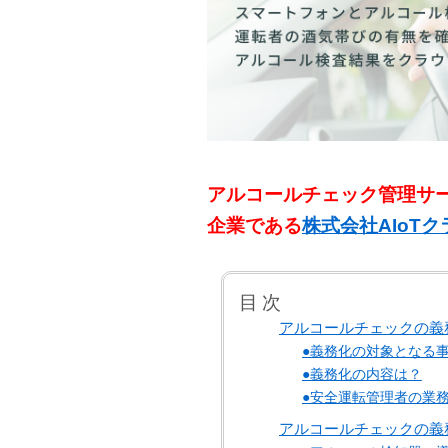
アルコールチェック管理サ
企業である
株式会社AIoT
目次
アルコールチェックの義
●義務化の対象となる
●義務化の内容は？
●安全運転管理者の業
アルコールチェックの義