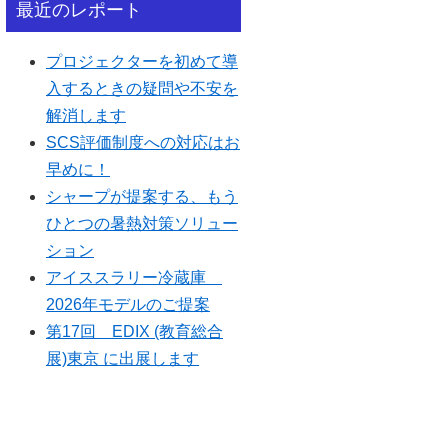
最近のレポート
プロジェクターを初めて導
入するときの疑問や不安を
解消します
SCS評価制度への対応はお
早めに！
シャープが提案する、もう
ひとつの暑熱対策ソリュー
ション
アイススラリー冷蔵庫
2026年モデルのご提案
第17回 EDIX (教育総合
展)東京 に出展します