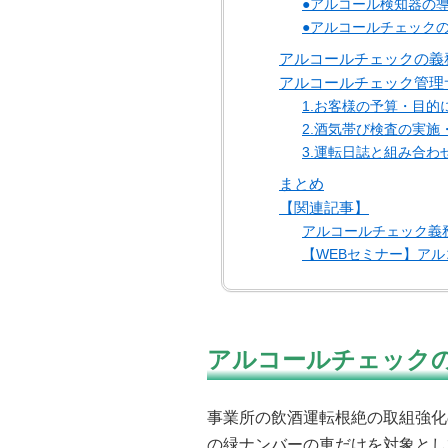
●アルコール検知器の
●アルコールチェック
アルコールチェックの義
アルコールチェック管理
1.お客様の予算・目
2.酒気帯び検査の実
3.運転日誌と組み合
まとめ
【関連記事】
アルコールチェック義
【WEBセミナー】ア
アルコールチェック
事業所の飲酒運転根絶の取組強化
の緑ナンバーの車だけを対象とし