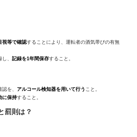
目視等で確認
することにより、運転者の酒気帯びの有無
録し、
記録を1年間保存
すること。
確認を、
アルコール検知器を用いて行う
こと。
効に保持
すること。
と罰則は？