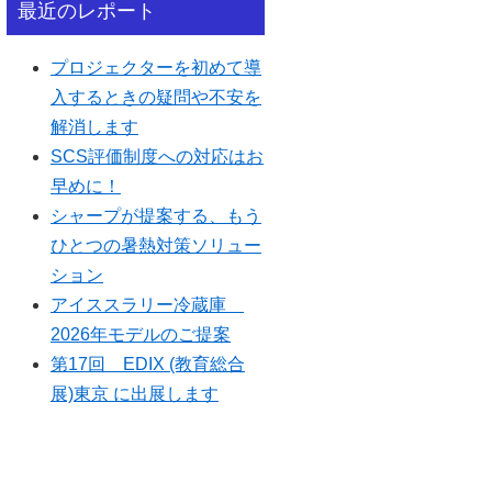
最近のレポート
プロジェクターを初めて導
入するときの疑問や不安を
解消します
SCS評価制度への対応はお
早めに！
シャープが提案する、もう
ひとつの暑熱対策ソリュー
ション
アイススラリー冷蔵庫
2026年モデルのご提案
第17回 EDIX (教育総合
展)東京 に出展します