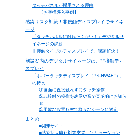
タッチパネルが採用される理由
【お客様導入事例】
感染リスク対策！非接触ディスプレイでサイネ
ージ
「タッチパネルに触れたくない！」デジタルサ
イネージの課題
非接触タイプのディスプレイで、課題解決！
施設案内のデジタルサイネージは、非接触ディ
スプレイ
「ホバータッチディスプレイ（PN-HW4HT) 」
の特長
①画面に直接触れすにタッチ操作
②非接触の操作を表示や音で直感的にお知ら
せ
③柔軟な設置形態で様々なシーンに対応
まとめ
■関連サイト
■感染拡大防止対策支援 ソリューション