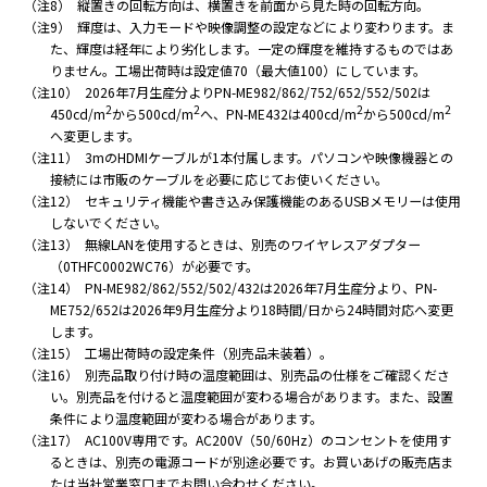
画素
水平0.562×
水平0.493×
水平0.430×
水平0
（注8）
縦置きの回転方向は、横置きを前面から見た時の回転方向。
ピッ
垂直0.562
垂直0.493
垂直0.430
垂直
（注9）
輝度は、入力モードや映像調整の設定などにより変わります。ま
チ
（mm）
（mm）
（mm）
（
た、輝度は経年により劣化します。一定の輝度を維持するものではあ
りません。工場出荷時は設定値70（最大値100）にしています。
輝度
（注10）
2026年7月生産分よりPN-ME982/862/752/652/552/502は
（最
液晶
2
2
2
2
450cd/m
から500cd/m
へ、PN-ME432は400cd/m
から500cd/m
大
パネ
へ変更します。
500cd/
値）
ル
（注11）
3mのHDMIケーブルが1本付属します。パソコンや映像機器との
（注
接続には市販のケーブルを必要に応じてお使いください。
9）
（注12）
セキュリティ機能や書き込み保護機能のあるUSBメモリーは使用
しないでください。
コン
（注13）
無線LANを使用するときは、別売のワイヤレスアダプター
トラ
（0THFC0002WC76）が必要です。
スト
（注14）
PN-ME982/862/552/502/432は2026年7月生産分より、PN-
比
1,200:1
ME752/652は2026年9月生産分より18時間/日から24時間対応へ変更
（標
準
します。
値）
（注15）
工場出荷時の設定条件（別売品未装着）。
（注16）
別売品取り付け時の温度範囲は、別売品の仕様をご確認くださ
視野
い。別売品を付けると温度範囲が変わる場合があります。また、設置
左右178°/上下17
角
条件により温度範囲が変わる場合があります。
（注17）
AC100V専用です。AC200V（50/60Hz）のコンセントを使用す
表示
横
横
横
るときは、別売の電源コードが別途必要です。お買いあげの販売店ま
画面
2,158.85×
1,895.04×
1,649.66×
1,4
たは当社営業窓口までお問い合わせください。