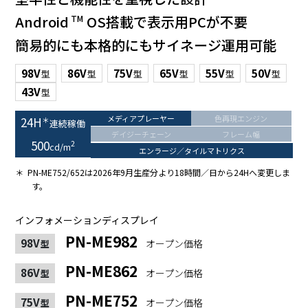
Android
OS搭載で表示用PCが不要
TM
簡易的にも本格的にもサイネージ運用可能
98V
86V
75V
65V
55V
50V
型
型
型
型
型
型
43V
型
メディアプレーヤー
色再現エンジン
24H
＊
連続稼働
デイジーチェーン
フレーム幅
500
2
cd/m
エンラージ／タイルマトリクス
＊
PN-ME752/652は2026年9月生産分より18時間／日から24Hへ変更しま
す。
インフォメーションディスプレイ
PN-ME982
98V
オープン価格
型
PN-ME862
86V
オープン価格
型
PN-ME752
75V
オープン価格
型