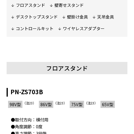
フロアスタンド
壁寄せスタンド
デスクトップスタンド
壁掛け金具
天吊金具
コントロールキット
ワイヤレスアダプター
フロアスタンド
PN-ZS703B
（注23）
（注23）
（注23）
98V型
86V型
75V型
65V型
●取付方向：横付用
●角度調節：0度
●高さ調節：3段階