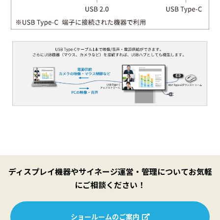
USB 3.0（1系統
11）
（注
12）
LAN
端子
（注
10BASE-T/10
11）
（注
13）
スピーカー
10
出力
4
（
4点留め（ピッチ800mm×600mm）
6
設置
（ネジM8）
ディスプレイ機器やサイネージ運営・管理についてお気軽
40
にご相談ください！
（ネ
電源
AC100～24
ショールームのご案内
連続稼働時