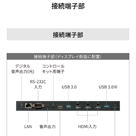
接続端子部
ール
φ3.5mmミニステレオジャック（1系統、PN
キッ
ト用
端子
接続端子部
出力
端子
音声
φ3.5mmミニステレオジャッ
（注
11）
OS
Andr
CPU
Arm® Cortex
メモ
リー
スト
レー
3
ジ
USB
シス
端子
テム
（注