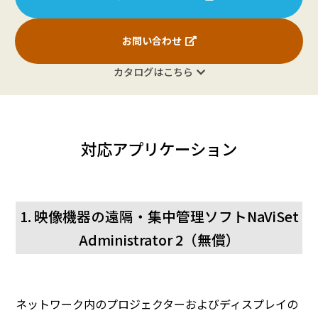
24時
間
消費電力
お問い合わせ
206.2W
162.2W
131.6W
1
（注15）
カタログはこちら
使用
温度
範囲
0
（注
周囲
16）
条件
対応アプリケーション
使用
湿度
20～80％
範囲
幅約2,198.9
幅約1,930.8
1. 映像機器の遠隔・集中管理ソフトNaViSet
幅約1,685.6
幅約1
外形寸法
×
×
×
Administrator 2（無償）
（ディスプ
奥行約68.6
奥行約68.0
奥行約68.0
奥行
レイ部の
×
×
×
み、突起部
高さ約
高さ約
高さ約963.7
高さ約
を除く）
1,254.6
1,101.7
（mm）
（
（mm）
（mm）
ネットワーク内のプロジェクターおよびディスプレイの
質量
約54.5kg
約42.0kg
約34.3kg
約2