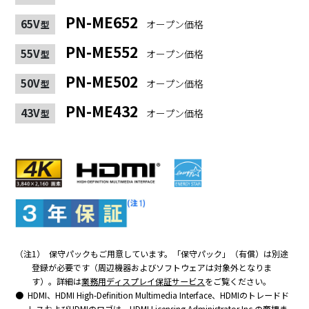
PN-ME652
65V
オープン価格
型
PN-ME552
55V
オープン価格
型
PN-ME502
50V
オープン価格
型
PN-ME432
43V
オープン価格
型
（注1）
保守パックもご用意しています。「保守パック」（有償）は別途
登録が必要です（周辺機器およびソフトウェアは対象外となりま
す）。詳細は
業務用ディスプレイ保証サービス
をご覧ください。
HDMI、HDMI High-Definition Multimedia Interface、HDMIのトレードド
レスおよびHDMIのロゴは、HDMI Licensing Administrator,Inc.の商標ま