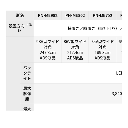
形名
PN-ME982
PN-ME862
PN-ME752
PN-
（注
設置方向
横置き／縦置き（時計回り）／上向
8）
98V型ワイド
86V型ワイド
75V型ワイド
65
対角
対角
対角
247.8cm
217.4cm
189.3cm
163
ADS液晶
ADS液晶
ADS液晶
A
バッ
クラ
LED
イト
最大
解像
3,840×
度
最大
表示
約1
色