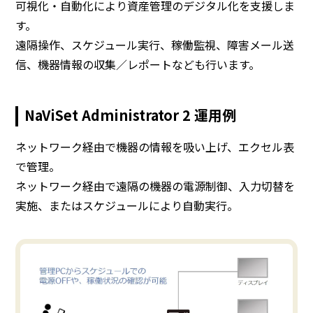
可視化・自動化により資産管理のデジタル化を支援しま
幅約2,360
幅約2,110
幅約1,863
幅約
す。
×
×
×
遠隔操作、スケジュール実行、稼働監視、障害メール送
奥行約280
奥行約225
奥行約225
奥行
梱包時寸法
×
×
×
信、機器情報の収集／レポートなども行います。
（質量）
高さ約1,425
高さ約1,247
高さ約1,090
高さ
（mm）
（mm）
（mm）
（
（約
（約
（約
NaViSet Administrator 2 運用例
82.0kg）
63.0kg）
51.0kg）
34
（注17）
AC電源コード
（2ピン、アース付）（約3m
ネットワーク経由で機器の情報を吸い上げ、エクセル表
主な付属品
乾電池（単
で管理。
セットアップマニュアル、保証書、ケ
ネットワーク経由で遠隔の機器の電源制御、入力切替を
実施、またはスケジュールにより自動実行。