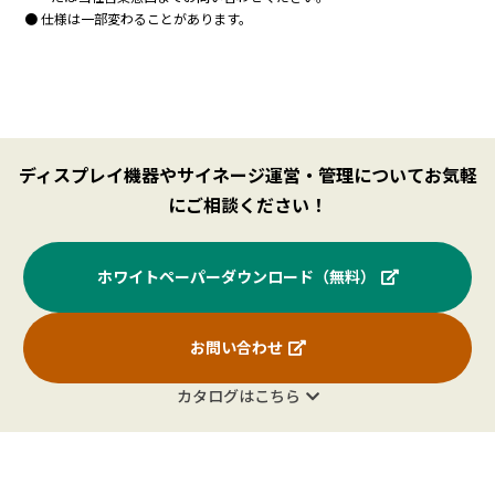
サイ
縦1,214.35
縦1,065.96
縦927.94
縦8
● 仕様は一部変わることがあります。
ズ
（mm）
（mm）
（mm）
（
応答
8ms
速度
（Gray to Gray, Ave.）
コンピュー
ター
HDMI、U
ディスプレイ機器やサイネージ運営・管理についてお気軽
入力信号
（映像）
にご相談ください！
HDM
3系統（HDCP 2.
I
ホワイトペーパーダウンロード（無料）
USB
Typ
1系統（HDCP 2.2、DisplayPort 1.2
e-C
お問い合わせ
入力
USB
USB 3.0（1系統、USB T
端子
カタログはこちら
RS-
（注
D-Sub9ピン（
232C
11）
コン
トロ