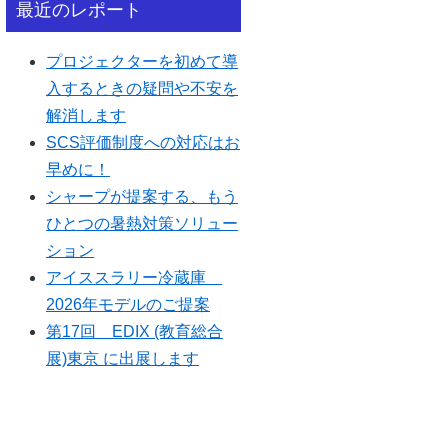
最近のレポート
プロジェクターを初めて導
入するときの疑問や不安を
解消します
SCS評価制度への対応はお
早めに！
シャープが提案する、もう
ひとつの暑熱対策ソリュー
ション
アイススラリー冷蔵庫
2026年モデルのご提案
第17回 EDIX (教育総合
展)東京 に出展します