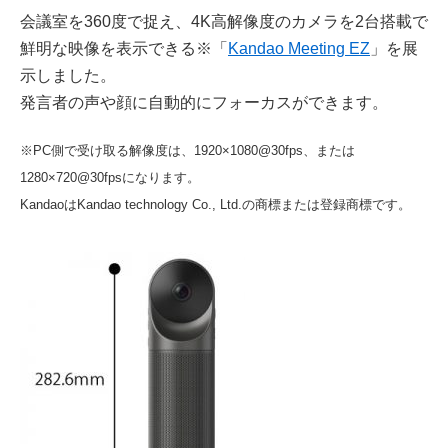
会議室を360度で捉え、4K高解像度のカメラを2台搭載で
鮮明な映像を表示できる※「
Kandao Meeting EZ
」を展
示しました。
発言者の声や顔に自動的にフォーカスができます。
※
PC
側で受け取る解像度は、
1920
×
1080@30fps
、または
1280
×
720@30fps
になります。
KandaoはKandao technology Co., Ltd.の商標または登録商標です。