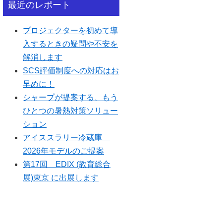
最近のレポート
プロジェクターを初めて導
入するときの疑問や不安を
解消します
SCS評価制度への対応はお
早めに！
シャープが提案する、もう
ひとつの暑熱対策ソリュー
ション
アイススラリー冷蔵庫
2026年モデルのご提案
第17回 EDIX (教育総合
展)東京 に出展します