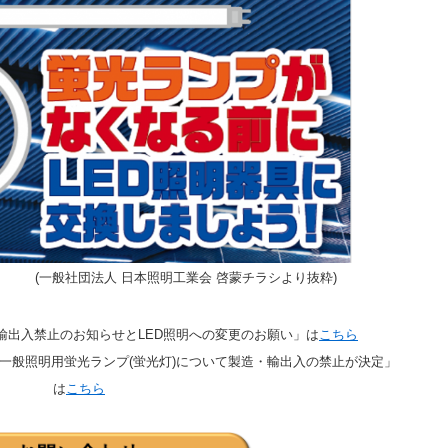
(一般社団法人 日本照明工業会 啓蒙チラシより抜粋)
輸出入禁止のお知らせとLED照明への変更のお願い」は
こちら
一般照明用蛍光ランプ(蛍光灯)について製造・輸出入の禁止が決定」
は
こちら